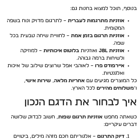
בנוסף, תוכל למצוא בחנות גם:
אוזניות מתרגמות לעברית
– לתרגום מדויק ונוח בשפה
המקומית.
אוזניות תרגום בזמן אמת
– לחוויית שיחה טבעית בכל
שפה.
אוזניות JBL
ואוזניות
בלוטוס איכותיות
– למוזיקה
ולשיחות ברמה גבוהה.
איירפודס פרו
– לאוהבי אפל שרוצים שילוב של איכות
ואלגנטיות.
כל המוצרים מגיעים עם
אחריות מלאה
,
שירות אישי
,
ו־
משלוחים מהירים
לכל הארץ.
איך לבחור את הדגם הנכון
כשאתה מחפש
אוזניות תרגום שפות
, חשוב לבדוק שלושה
דברים עיקריים:
דיוק התרגום
– אלגוריתם חכם מזהה מילים, ביטויים