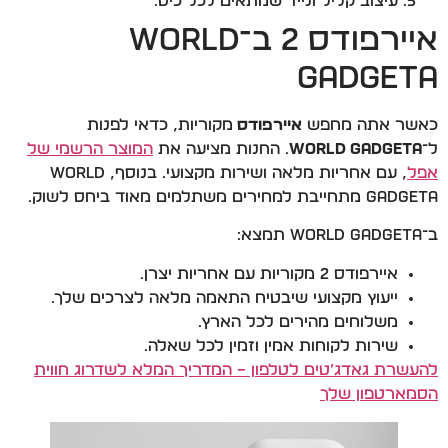
עיצוב קליל ונייד שמתאים לכל כיס.
איירפודס 2 ב־World
Gadgeta
כאשר אתה מחפש
איירפודס
מקוריות, כדאי לפנות
ל־
World Gadgeta
. החנות מציעה את
המוצר הרשמי של
אפל
, עם אחריות מלאה ושירות מקצועי. בנוסף, World
Gadgeta מתחייבת למחירים משתלמים מאוד ביחס לשוק.
ב־World Gadgeta תמצא:
איירפודס 2 מקוריות עם אחריות יצרן.
ייעוץ מקצועי שיבטיח התאמה מלאה לצרכים שלך.
משלוחים מהירים לכל הארץ.
שירות לקוחות אמין וזמין לכל שאלה.
להעשרת גאדג’טים לטלפון – המדריך המלא לשדרוג חווית
הסמארטפון שלך