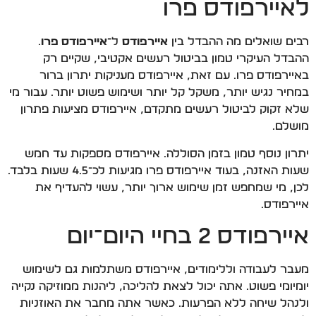
לאיירפודס פרו
רבים שואלים מה ההבדל בין
איירפודס
ל־
איירפודס פרו
.
ההבדל העיקרי טמון בביטול רעשים אקטיבי, שקיים רק
באיירפודס פרו. עם זאת, איירפודס מעניקות יתרון ברור
במחיר נגיש יותר, משקל קל יותר ושימוש פשוט יותר. עבור מי
שלא זקוק לביטול רעשים מתקדם, איירפודס מציעות פתרון
מושלם.
יתרון נוסף טמון בזמן הסוללה. איירפודס מספקות עד חמש
שעות האזנה, בעוד איירפודס פרו מגיעות לכ־4.5 שעות בלבד.
לכן, מי שמחפש זמן שימוש ארוך יותר, עשוי להעדיף את
איירפודס.
איירפודס 2 בחיי היום־יום
מעבר לעבודה וללימודים, איירפודס משתלמות גם לשימוש
יומיומי פשוט. אתה יכול לצאת להליכה, ליהנות ממוזיקה נקייה
ולנהל שיחה ללא הפרעות. כאשר אתה מחבר את האוזניות