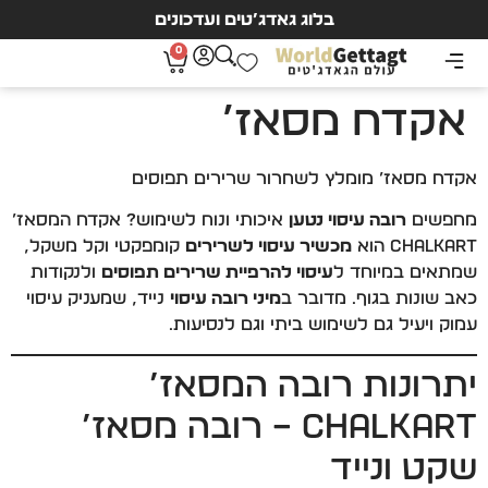
בלוג גאדג’טים ועדכונים
0
אקדח מסאז’
אקדח מסאז’ מומלץ לשחרור שרירים תפוסים
מחפשים
רובה עיסוי נטען
איכותי ונוח לשימוש? אקדח המסאז’
CHALKART הוא
מכשיר עיסוי לשרירים
קומפקטי וקל משקל,
שמתאים במיוחד ל
עיסוי להרפיית שרירים תפוסים
ולנקודות
כאב שונות בגוף. מדובר ב
מיני רובה עיסוי
נייד, שמעניק עיסוי
עמוק ויעיל גם לשימוש ביתי וגם לנסיעות.
יתרונות רובה המסאז’
CHALKART – רובה מסאז’
שקט ונייד