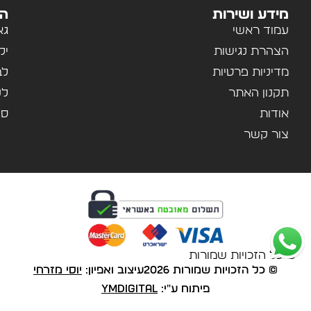
מידע ושירות
הק
עמוד ראשי
גא
הצהרת נגישות
יל
מדיניות פרטיות
לב
תקנון האתר
לנ
אודות
ספ
צור קשר
© כל הזכויות שמורות
© כל הזכויות שמורות 2026
עיצוב ואפיון:
יוסי מזרחי
פיתוח ע"י:
YMDigital