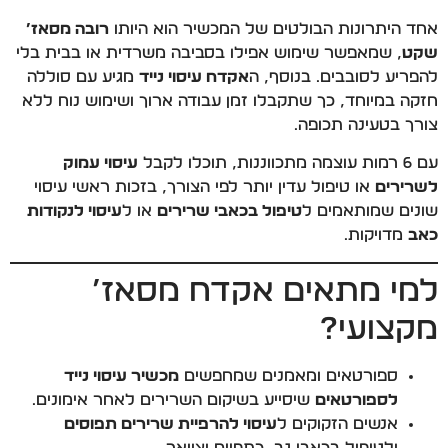
אחד היתרונות הבולטים של המכשיר הוא היותו
רובה מסאז’
שקט
, שמאפשר שימוש אפילו בסביבה משרדית או בבית בלי
להפריע לסובבים. בנוסף, ה
אקדח עיסוי נייד
מגיע עם סוללה
חזקה במיוחד, כך שתקבלו זמן עבודה ארוך ושימוש נוח ללא
צורך בטעינה תכופה.
עם 6 רמות עוצמה מתכווננות, תוכלו לקבל
עיסוי עמוק
לשרירים
או טיפול עדין יותר לפי הצורך, בזכות ראשי עיסוי
שונים שמותאמים ל
טיפול בכאבי שרירים
או ל
עיסוי לנקודות
כאב
מדויקות.
למי מתאים אקדח מסאז’
מקצועי?
ספורטאים ומאמנים שמחפשים
מכשיר עיסוי נייד
לספורטאים
שיסייע בשיקום השרירים לאחר אימונים.
אנשים הזקוקים ל
עיסוי להרפיית שרירים תפוסים
ולטיפול בכאבי גב, כתפיים וצוואר.