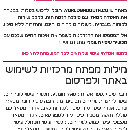
באתר
WorldGadgeta.co.il
תוכלו לרכוש בקלות ובבטחה
את ה
אקדח מסאז’ עם סוללה חזקה
הזה, לקבל שירות
לקוחות בעברית, משלוחים מהירים וחינם, והחזרות ללא סיכון.
אל תפספסו את ההזדמנות לשפר את איכות החיים שלכם עם
מכשיר עיסוי חשמלי
מתקדם ונייד!
למגוון אקדחי עיסוי שמתאים לכל המשפחה לחץ כאן
מילות מפתח מרכזיות לשימוש
באתר ולפרסום
רובה עיסוי נטען, אקדח מסאז’ מומלץ, מכשיר עיסוי לשרירים,
עיסוי להרפיית שרירים תפוסים, מיני רובה עיסוי, רובה מסאז’
שקט, אקדח עיסוי נייד, עיסוי לנקודות כאב, אקדח מסאז’ עם
סוללה חזקה, מכשיר עיסוי נייד לספורטאים, אקדח מסאז’
מקצועי, עיסוי עמוק לשרירים, מכשיר עיסוי חשמלי, עיסוי
להפגת כאבי גב, רובה עיסוי לבית ולמשרד, מסאז’ר נייד