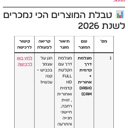
טבלת המוצרים הכי נמכרים
לשנת 2026
מס’
שם
תיאור
קריאה
קישור
המוצר
מוצר
לפעולה
לרכישה
1
מצלמת
מצלמת
הגן על
לחץ כאן
דרך
דרך עם
עצמך
לרכישה
קדמית
הקלטת
בכביש –
+
Full
קנה
אחורית
HD
עכשיו!
(Dash
קדמית
Cam)
ואחורית
, זווית
רחבה,
חיישני
חנייה
והתרעה