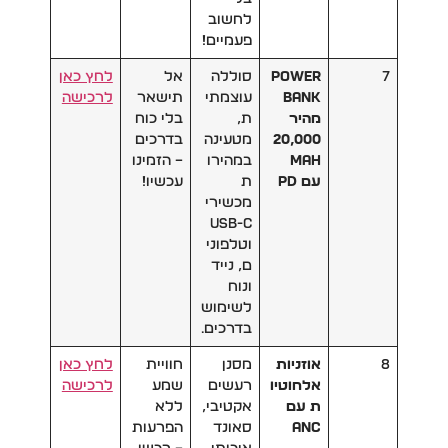
לחשוב
פעמיים!
7
Power
סוללה
אל
לחץ כאן
Bank
עוצמתי
תישאר
לרכישה
מהיר
ת,
בלי כוח
20,000
מטעינה
בדרכים
mAh
במהירו
– הזמינו
עם PD
ת
עכשיו!
מכשירי
USB-C
וטלפוני
ם, נייד
ונוח
לשימוש
בדרכים.
8
אוזניות
מסנן
חוויית
לחץ כאן
אלחוטיו
רעשים
שמע
לרכישה
ת עם
אקטיבי,
ללא
ANC
סאונד
הפרעות