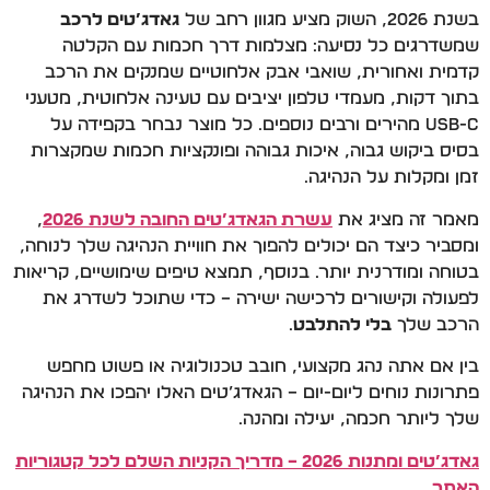
בשנת 2026, השוק מציע מגוון רחב של
גאדג’טים לרכב
שמשדרגים כל נסיעה: מצלמות דרך חכמות עם הקלטה
קדמית ואחורית, שואבי אבק אלחוטיים שמנקים את הרכב
בתוך דקות, מעמדי טלפון יציבים עם טעינה אלחוטית, מטעני
USB-C מהירים ורבים נוספים. כל מוצר נבחר בקפידה על
בסיס ביקוש גבוה, איכות גבוהה ופונקציות חכמות שמקצרות
זמן ומקלות על הנהיגה.
מאמר זה מציג את
עשרת הגאדג’טים החובה לשנת 2026
,
ומסביר כיצד הם יכולים להפוך את חוויית הנהיגה שלך לנוחה,
בטוחה ומודרנית יותר. בנוסף, תמצא טיפים שימושיים, קריאות
לפעולה וקישורים לרכישה ישירה – כדי שתוכל לשדרג את
הרכב שלך
בלי להתלבט
.
בין אם אתה נהג מקצועי, חובב טכנולוגיה או פשוט מחפש
פתרונות נוחים ליום-יום – הגאדג’טים האלו יהפכו את הנהיגה
שלך ליותר חכמה, יעילה ומהנה.
גאדג’טים ומתנות 2026 – מדריך הקניות השלם לכל קטגוריות
האתר