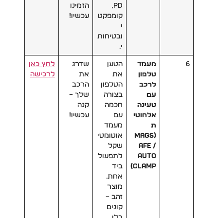
PD,
הזמינו
קומפקט
עכשיו!
י
ובטיחות
י.
6
מעמד
הטען
שדרג
לחץ כאן
טלפון
את
את
לרכישה
לרכב
הטלפון
הרכב
עם
בצורה
שלך –
טעינה
חכמה
קנה
אלחוטי
עם
עכשיו!
ת
מעמד
(MagS
אוטומטי
afe /
שקל
Auto
לתפעול
Clamp)
ביד
אחת.
מוצר
זהב –
קונים
בלי