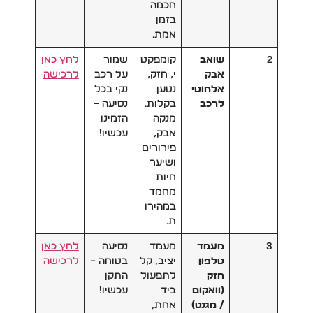
חכמה
בזמן
אמת.
2
שואב
קומפקט
שמור
לחץ כאן
אבק
י, חזק,
על רכב
לרכישה
אלחוטי
נטען
נקי בכל
לרכב
בקלות.
נסיעה –
מנקה
הזמינו
אבק,
עכשיו!
פירורים
ושיער
חיות
מחמד
במהירו
ת.
3
מעמד
מעמד
נסיעה
לחץ כאן
טלפון
יציב, קל
בטוחה –
לרכישה
חזק
לתפעול
התקן
(וואקום
ביד
עכשיו!
/ מגנט)
אחת,