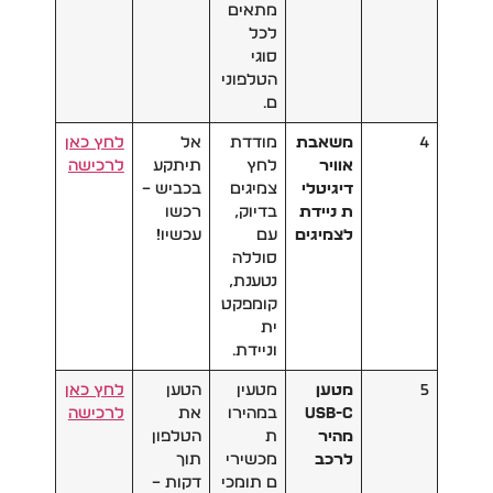
מתאים
לכל
סוגי
הטלפוני
ם.
4
משאבת
מודדת
אל
לחץ כאן
אוויר
לחץ
תיתקע
לרכישה
דיגיטלי
צמיגים
בכביש –
ת ניידת
בדיוק,
רכשו
לצמיגים
עם
עכשיו!
סוללה
נטענת,
קומפקט
ית
וניידת.
5
מטען
מטעין
הטען
לחץ כאן
USB-C
במהירו
את
לרכישה
מהיר
ת
הטלפון
לרכב
מכשירי
תוך
ם תומכי
דקות –