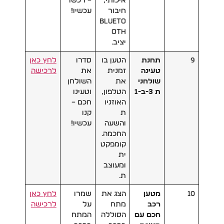
איכותי,
– רכשו
חיבור
עכשיו!
Blueto
oth
יציב.
9
תחנת
הטען בו
סדרו
לחץ כאן
טעינה
זמנית
את
לרכישה
שולחני
את
השולחן
ת 3-ב-1
הטלפון,
וטעינו
האוזניו
חכם –
ת
קנו
והשעה
עכשיו!
החכמה.
קומפקט
ית
ומעוצב
ת.
10
מטען
הצג את
שמרו
לחץ כאן
רכב
מתח
על
לרכישה
חכם עם
הסוללה
המתח