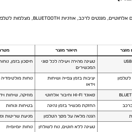
מהירים, מטענים אלחוטיים, מגנ
מוצר
תיאור מוצר
מטרה
טעינה מהירה ויעילה לכל סוגי
חיסכון בזמן, נוחות
המכשירים
לטלפון
יציבות בזמן צפייה ושיחות
נוחות מולטימדיה
וידאו
סאונד Hi-Fi וחיבור אלחוטי
מוזיקה, שיחות ויד
ברכב
החזקת מכשיר בזמן נהיגה
בטיחות ונוחות
ת
הגנה מלאה על מסך הטלפון
מניעת שריטות ונז
טעינה ללא חוטים, נוח לשולחן
נוחות יומיומית