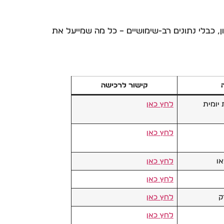
טים לרכב, אוזניות Bluetooth, מצלמות לטלפון, כבלי נתונים רב-שימושיים – כל מה שמייעל את
קישור לרכישה
 יומית
לחץ כאן
לחץ כאן
או
לחץ כאן
לחץ כאן
ק
לחץ כאן
לחץ כאן