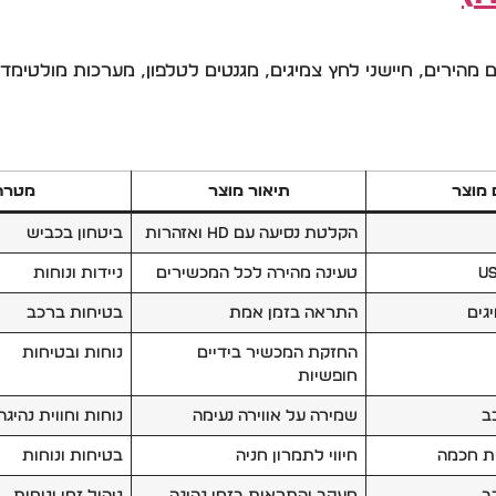
 מהירים, חיישני לחץ צמיגים, מגנטים לטלפון, מערכות מולטימד
מוצר
תיאור מוצר
מטרה
הקלטת נסיעה עם HD ואזהרות
ביטחון בכביש
טעינה מהירה לכל המכשירים
ניידות ונוחות
גים
התראה בזמן אמת
בטיחות ברכב
החזקת המכשיר בידיים
נוחות ובטיחות
חופשיות
ב
שמירה על אווירה נעימה
נוחות וחווית נהיגה
ת חכמה
חיווי לתמרון חניה
בטיחות ונוחות
ב
מעקב והתראות בזמן נהיגה
ניהול זמן ונוחות