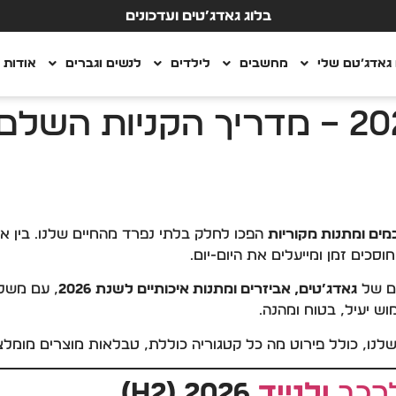
בלוג גאדג’טים ועדכונים
גאדג’טם שלי
מחשבים
לילדים
לנשים וגברים
אודות
גאדג’טים ומתנות 2026 – מדריך הקני
מים ומתנות מקוריות
הפכו לחלק בלתי נפרד מהחיים שלנו. בין א
סכים זמן ומייעלים את היום-יום.
ם של
גאדג’טים, אביזרים ומתנות איכותיים לשנת 2026
, עם משלו
ש יעיל, בטוח ומהנה.
לנו, כולל פירוט מה כל קטגוריה כוללת, טבלאות מוצרים מומלצ
רכב
ולנייד
2026 (H2)