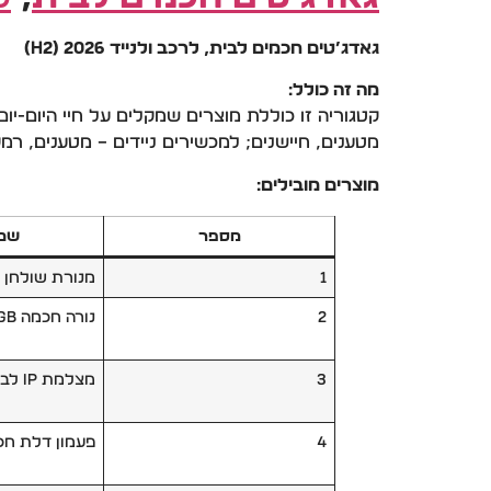
גאדג’טים חכמים לבית, לרכב ולנייד 2026 (H2)
מה זה כולל:
קטגוריה זו כוללת מוצרים שמקלים על חיי היום-יו
מטענים, חיישנים; למכשירים ניידים – מטענים, רמק
מוצרים מובילים:
מספר
שם 
1
מנורת שולחן
2
נורה חכמה RGB
3
מצלמת IP לבית
4
פעמון דלת חכ