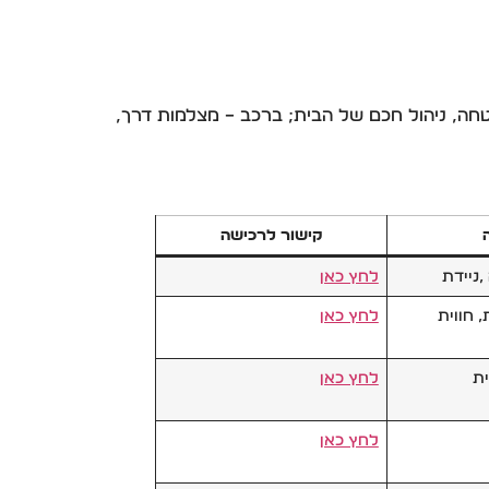
בטחה, ניהול חכם של הבית; ברכב – מצלמות דרך,
קישור לרכישה
,ניידת
לחץ כאן
, חווית
לחץ כאן
ית
לחץ כאן
לחץ כאן