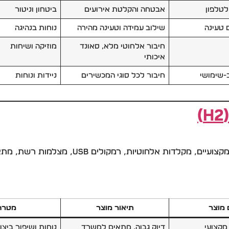
טלפון
אבטחה והקלטת אירועים
ביטחון וניטור
 טעינה
שילוב עמידה וטעינה מהירה
נוחות בנהיגה
חיבור אלחוטי מלא, סאונד
מוזיקה ושיחות
איכותי
-שימושי
חיבור לכל סוגי המכשירים
ניידות ונוחות
אביזרים לשדרוג עמדות עבודה ולגיימינג: עכברי
מוצר
תיאור מוצר
מטרה
מקצועי
דיוק גבוה, מתאים למשרד
נוחות ושיפור ביצו