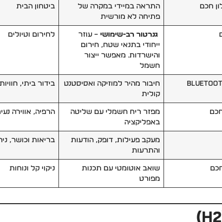
ון חכם
התראה במיידי במקרה של
ביטחון הבית
פתיחה לא מורשית
גנרטור רב-שימושי
– עוזר
לחירום וטיולים
ייחודי בתנאי שטח, חירום
והישרדות. מאפשר ייצור
חשמל
חיבור מהיר למוזיקה ואסיסטנט
בידור ביתי, חוויו
קולית
חכם
מפזר ריח חשמלי עם שליטה
הרפיה, אווירה נעי
באפליקציה
מעקב פעילות, דופק, הודעות
בריאות וכושר, ניהו
והתרעות
חכם
שואב אוטומטי עם תכנות
ניקוי קל ונוחות
מפורט