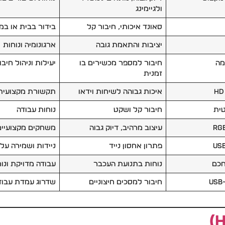
ולגיימינג
סאונד איכותי, חיבור קל
בידור בבית או ב
יציבות והתאמת גובה
ארגונומיה ונוחות
חיבור למספר מכשירים בו
יעילות וניהול חיבו
זמנית
איכות גבוהה לשיחות וידאו
תקשורת מקצועית
ית
חיבור קל ושקט
נוחות עבודה
עיצוב מרהיב, דיוק גבוה
משחקים מקצועיים
פתרון אחסון נייד
ניידות ושמירה על
חכם
נוחות בתנועת העכבר
עבודה מדויקת ונו
חיבור למסכים חיצוניים
שדרוג עמדת עבוד