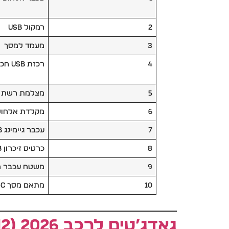
2
רמקול USB
3
מעמד למסך
4
רכזת USB חכמה
5
מצלמת רשת HD
6
מקלדת אלחוט
7
עכבר גיימינג RGB
8
כרטיס זיכרון USB
9
משטח עכבר 
10
מתאם מסך USB-C
גאדג’טים לרכב 2026 (H2)