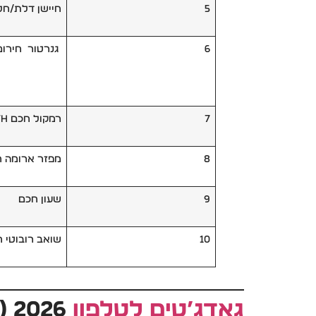
5
חיישן דלת/חל
6
גנרטור חירום
7
רמקול חכם Bluetooth
8
מפזר ארומה 
9
שעון חכם
10
שואב רובוטי 
גאדג’טים
לטלפון
2026 (H2)