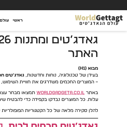
ראשי
עולם 
האתר
מבוא (H1)
בעידן של טכנולוגיה, נוחות וחדשנות,
גאדג’טים חכ
– המוצרים החכמים משדרגים את חוויית השימוש, חו
באתר
WorldGadgeta.co.il
תמצאו מבחר עצו
עלות. כל המוצרים נבדקו בקפידה כדי להבטיח שימו
להלן סקירה מלאה של כל הקטגוריות הפופולריות ש
גאדג’טים חכמים לבית
,
ל