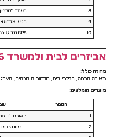
8
מעמד לטלפון 
9
מטען אלחוטי 
10
GPS נגד גניבה ואבידה
אביזרים לבית ולמשרד 2026 (H2)
מה זה כולל:
תאורה חכמה, מפזרי ריח, מדחומים חכמים, מארגני שולחן, חיישני דלת חכמים, מתגים -Fi
מוצרים מומלצים:
מספר
שם 
1
תאורת לד חכ
2
סט מיני כלים 