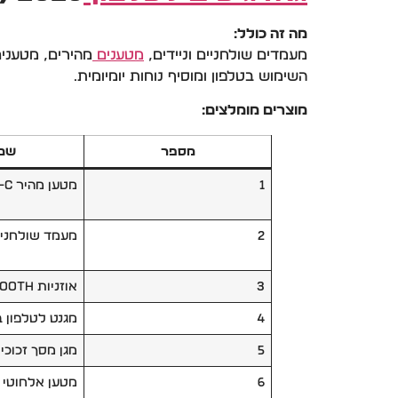
מה זה כולל:
מעמדים שולחניים וניידים,
מטענים
השימוש בטלפון ומוסיף נוחות יומיומית.
מוצרים מומלצים:
מספר
שם 
1
מטען מהיר USB-C
2
מעמד שולחני 
3
אוזניות Bluetooth
4
מגנט לטלפון 
5
מגן מסך זכוכי
6
מטען אלחוטי