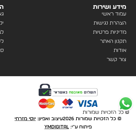
מידע ושירות
הק
עמוד ראשי
גא
הצהרת נגישות
יל
מדיניות פרטיות
לב
תקנון האתר
לנ
אודות
ספ
צור קשר
© כל הזכויות שמורות
© כל הזכויות שמורות 2026
עיצוב ואפיון:
יוסי מזרחי
פיתוח ע"י:
YMDigital