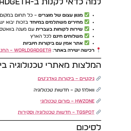
למה כדאי לקנות ב-WorldGadgeta?
מגוון עצום של מוצרים
– כל תחום במקום
מחירים משתלמים במיוחד
בזכות יבוא יש
שירות לקוחות בעברית
עם מענה בוואטס
משלוחים חינם
לכל הארץ
אתר אמין עם ביקורות חיוביות
רכישה ישירה באתר
:
WorldGadgeta – החנות הרשמית
המלצות מאתרי טכנולוגיה ב
גיקטיים – ביקורות גאדג’טים
וואלה! טק – חדשות טכנולוגיה
HWzone – פורום טכנולוגי
TGspot – חדשות טכנולוגיה וסקירות
לסיכום