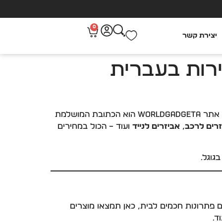
0
יצירת קשר
ירות בעברית
אם אתם מחפשים חנות אונליין אמינה, מהירה ואיכותית שמציעה מגוון עצום של גאדג’טים ומוצרים לבית וליום-יום – אתר WorldGadgeta הוא הכתובת המושלמת
זרים לרכב
,
אביזרים לנייד
ועוד – הכול במחירים
גוגל.
ים פתרונות חכמים לבית, כאן תמצאו מוצרים
ד.