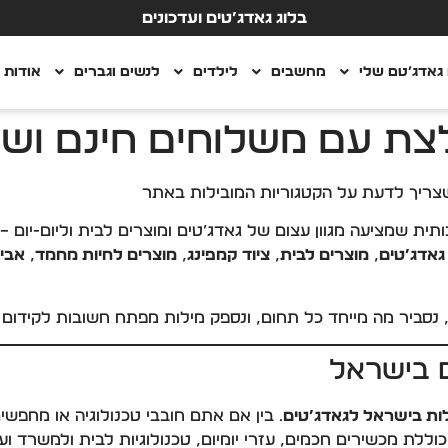
בלוג גאדג’טים ועדכונים
גאדג’טם שלי
מחשבים
לילדים
לנשים וגברים
אודות
לצת עם משלוחים חינם וש
 שצריך לדעת על הקטגוריות המובילות באתר
גאדג’טים
,
מוצרים לבית
,
ציוד קמפינג
,
מוצרים לחיות מחמד
,
אבי
נסביר מה מייחד כל תחום, ונספק מילות מפתח חשובות לקידום ב
ם בישראל
לות בישראל לגאדג’טים
. בין אם אתם חובבי טכנולוגיה או מחפש
כוללת מכשירים חכמים, עזרי יומיום, טכנולוגיות לבית ולמשרד ועו