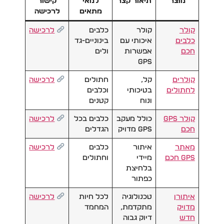
מוצר
תיאור קצר
למאי
קישור
מתאים
לרכישה
קולר
קולר
כלבים
לרכישה
כלבים
איכותי עם
בינוניים-גד
חכם
אפשרות
ולים
GPS
קולרים
קל,
חתולים
לרכ
י
שה
לחתולים
בטיכותי
וכלבים
ונוח
קטנים
קולר GPS
כולל מעקב
כלבים בכל
לרכישה
חכם
GPS מדויק
הגדלים
מאתר
איתור
כלבים
לרכישה
GPS חכם
מיידי
וחתולים
בלחיצת
כפתור
איתורן
טכנולוגיה
לכל חיות
לרכישה
מדויק
מתקדמת,
המחמד
חדש
דיוק גבוה