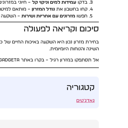
בדקו
עמידות למים וניקוי קל
– חיוני במזרונים
קחו בחשבון את
גודל המזרון
– מותאם למיטה,
חפשו
מזרונים עם אחריות ושירות
– השקעה ל
סיכום וקריאה לפעולה
בחירת מזרון נכון היא השקעה באיכות החיים של כ
השינה והנוחות היומיומית.
אל תסתפקו במזרון רגיל – בקרו באתר WorldGadgeta ורכשו את המזרון האיכותי ביותר לשנת 2026 כבר היום!
קטגוריה
גאדג'טים