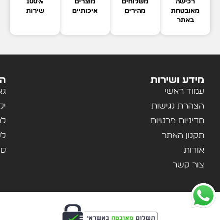
רכישה
משלוחים
מוצרים
100%
מאובטחת
מהירים
איכותיים
שירות
באתר
מידע ושירות
הק
עמוד ראשי
גא
הצהרת נגישות
יל
מדיניות פרטיות
לב
תקנון האתר
לנ
אודות
ספ
צור קשר