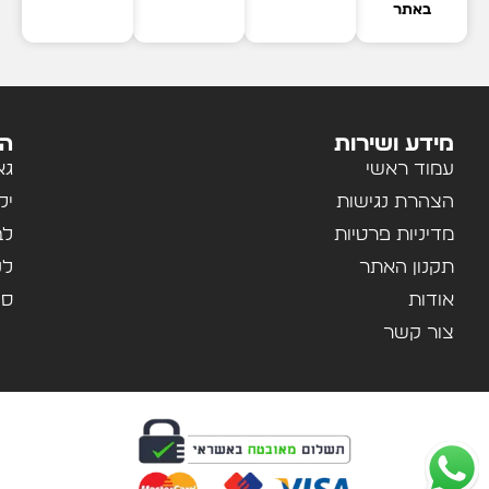
באתר
מידע ושירות
הק
עמוד ראשי
גא
הצהרת נגישות
יל
מדיניות פרטיות
לב
תקנון האתר
לנ
אודות
ספ
צור קשר