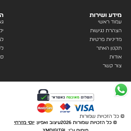
מידע ושירות
הק
עמוד ראשי
גא
הצהרת נגישות
יל
מדיניות פרטיות
לב
תקנון האתר
לנ
אודות
ספ
צור קשר
© כל הזכויות שמורות
© כל הזכויות שמורות 2026
עיצוב ואפיון:
יוסי מזרחי
פיתוח ע"י:
YMDigital