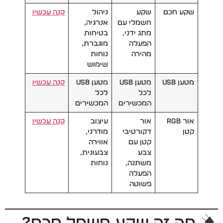
שקע חכם
שקע
ניהול
קנה עכשיו
חשמלי עם
אנרגיה,
מתג ידני,
בטיחות
הפעלה
מוגברת,
מהירה
נוחות
שימוש
מטען USB
מטען USB
מטען USB
קנה עכשיו
לכל
לכל
המכשירים
המכשירים
אור RGB
אור
עיצוב
קנה עכשיו
קטן
דקורטיבי
מודרני,
קטן עם
אווירה
צבע
צבעונית,
משתנה,
נוחות
הפעלה
פשוטה
מה זה שקע חשמל חכם?