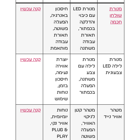
מנורת
מנורת LED
חיסכון
קנה עכשיו
שולחן
עם כיבוי
באנרגיה,
חכמה
והדלקה
הפעלה
בכפתור,
פשוטה,
תאורת
תאורת
עבודה
עבודה
משתנה
מותאמת
מנורת
מנורת
יוצרת
קנה
ע
כשיו
לילה LED
לילה עם
אווירה
צבעונית
צבע
נעימה,
משתנה,
חיסכון
הפעלה
בזמן,
בכפתור
נוחות
שימוש
מטהר
מטהר קטן
נוחות
קנה עכשיו
אוויר נייד
לניקוי
יומיומית,
האוויר,
אוויר נקי,
הפעלה
Plug &
פשוטה
Play