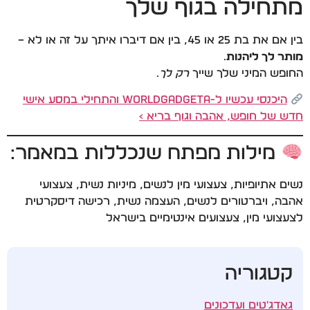
מתחילה בגוף שלך
בין אם את בת 25 או 45, בין אם דיברו איתך על זה או לא –
מותר לך ליהנות
.
החופש המיני שלך שייך
רק לך
.
היכנסי עכשיו ל-WorldGadgeta והתחילי במסע אישי
חדש של חופש, אהבה וגוף בריא ›
מילות מפתח שנכללות במאמר:
נשים אתיופיות, צעצועי מין לנשים, מיניות נשית, צעצועי
אהבה, ויברטורים לנשים, העצמה נשית, רכישה דיסקרטית
לצעצועי מין, צעצועים אינטימיים בישראל
קטגוריה
גאדג'טים ועדכונים