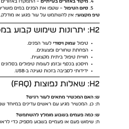
מיקוד באזורים בעייתיים
– התמקדו באזורים ע
סיום הטיפול
– שטפו את הפנים במים פושרים, 
טיפ מקצועי:
אין להשתמש על עור פגוע או מודלק.
H2: יתרונות שימוש קבוע במכשיר
טיפול
עמוק ויסודי
לעור הפנים.
הפחתת שחורים ופצעונים.
חוויית טיפול ביתית מקצועית.
חיסכון בכסף ובזמן לעומת טיפולים בסלונים 
ידידותי לסביבה בזכות טעינה ב‑USB.
H2: שאלות נפוצות (FAQ)
ש: האם המכשיר מתאים לעור רגיש?
ת: כן. המכשיר מגיע עם ראשים עדינים במיוחד שמ
ש: כמה פעמים בשבוע מומלץ להשתמש?
ת: שימוש פעם או פעמיים בשבוע מספיק כדי לרא