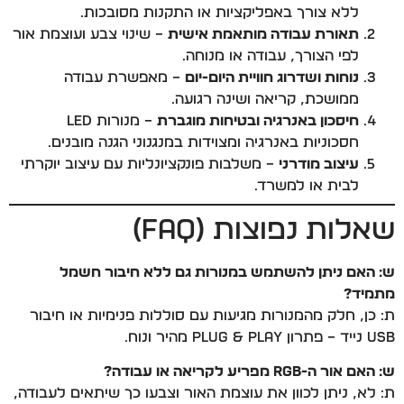
ללא צורך באפליקציות או התקנות מסובכות.
תאורת עבודה מותאמת אישית
– שינוי צבע ועוצמת אור
לפי הצורך, עבודה או מנוחה.
נוחות ושדרוג חוויית היום-יום
– מאפשרת עבודה
ממושכת, קריאה ושינה רגועה.
חיסכון באנרגיה ובטיחות מוגברת
– מנורות LED
חסכוניות באנרגיה ומצוידות במנגנוני הגנה מובנים.
עיצוב מודרני
– משלבות פונקציונליות עם עיצוב יוקרתי
לבית או למשרד.
שאלות נפוצות (FAQ)
ש: האם ניתן להשתמש במנורות גם ללא חיבור חשמל
מתמיד?
ת: כן, חלק מהמנורות מגיעות עם סוללות פנימיות או חיבור
USB נייד – פתרון Plug & Play מהיר ונוח.
ש: האם אור ה-RGB מפריע לקריאה או עבודה?
ת: לא, ניתן לכוון את עוצמת האור וצבעו כך שיתאים לעבודה,