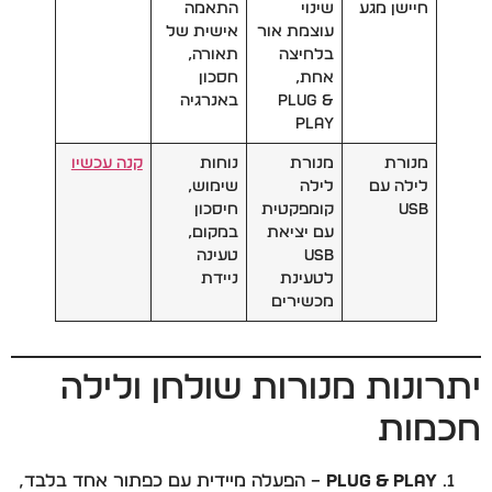
חיישן מגע
שינוי
התאמה
עוצמת אור
אישית של
בלחיצה
תאורה,
אחת,
חסכון
Plug &
באנרגיה
Play
מנורת
מנורת
נוחות
קנה עכשיו
לילה עם
לילה
שימוש,
USB
קומפקטית
חיסכון
עם יציאת
במקום,
USB
טעינה
לטעינת
ניידת
מכשירים
יתרונות מנורות שולחן ולילה
חכמות
Plug & Play
– הפעלה מיידית עם כפתור אחד בלבד,