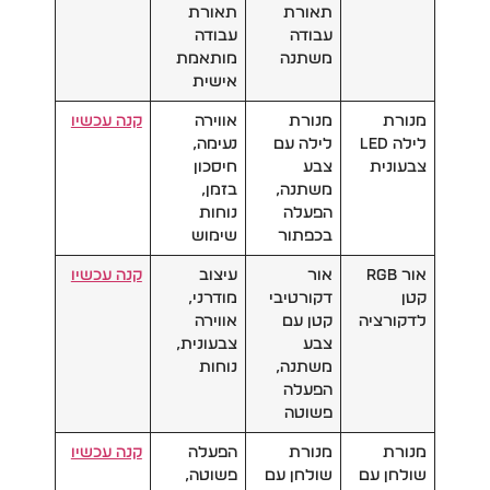
תאורת
תאורת
עבודה
עבודה
משתנה
מותאמת
אישית
מנורת
מנורת
אווירה
קנה עכשיו
לילה LED
לילה עם
נעימה,
צבעונית
צבע
חיסכון
משתנה,
בזמן,
הפעלה
נוחות
בכפתור
שימוש
אור RGB
אור
עיצוב
קנה עכשיו
קטן
דקורטיבי
מודרני,
לדקורציה
קטן עם
אווירה
צבע
צבעונית,
משתנה,
נוחות
הפעלה
פשוטה
מנורת
מנורת
הפעלה
קנה עכשיו
שולחן עם
שולחן עם
פשוטה,