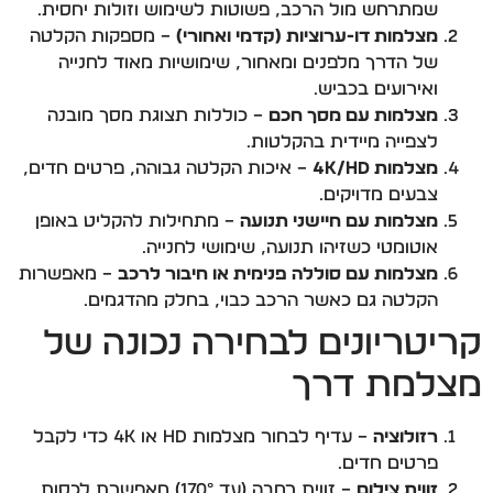
שמתרחש מול הרכב, פשוטות לשימוש וזולות יחסית.
מצלמות דו-ערוציות (קדמי ואחורי)
– מספקות הקלטה
של הדרך מלפנים ומאחור, שימושיות מאוד לחנייה
ואירועים בכביש.
מצלמות עם מסך חכם
– כוללות תצוגת מסך מובנה
לצפייה מיידית בהקלטות.
מצלמות 4K/HD
– איכות הקלטה גבוהה, פרטים חדים,
צבעים מדויקים.
מצלמות עם חיישני תנועה
– מתחילות להקליט באופן
אוטומטי כשזיהו תנועה, שימושי לחנייה.
מצלמות עם סוללה פנימית או חיבור לרכב
– מאפשרות
הקלטה גם כאשר הרכב כבוי, בחלק מהדגמים.
קריטריונים לבחירה נכונה של
מצלמת דרך
רזולוציה
– עדיף לבחור מצלמות HD או 4K כדי לקבל
פרטים חדים.
זווית צילום
– זווית רחבה (עד 170°) מאפשרת לכסות