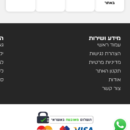
באתר
מידע ושירות
הק
עמוד ראשי
גא
הצהרת נגישות
יל
מדיניות פרטיות
לב
תקנון האתר
לנ
אודות
ספ
צור קשר