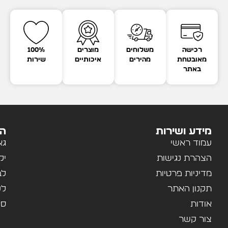
רכישה
משלוחים
מוצרים
100%
מאובטחת
מהירים
איכותיים
שירות
באתר
מידע ושירות
הק
עמוד ראשי
גא
הצהרת נגישות
יל
מדיניות פרטיות
לב
תקנון האתר
לנ
אודות
ספ
צור קשר