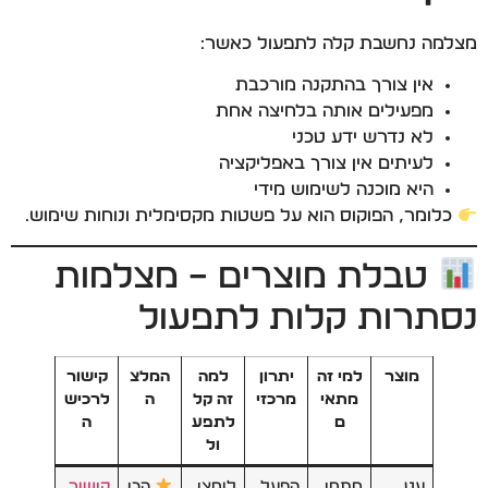
מצלמה נחשבת קלה לתפעול כאשר:
אין צורך בהתקנה מורכבת
מפעילים אותה בלחיצה אחת
לא נדרש ידע טכני
לעיתים אין צורך באפליקציה
היא מוכנה לשימוש מידי
כלומר, הפוקוס הוא על פשטות מקסימלית ונוחות שימוש.
טבלת מוצרים – מצלמות
נסתרות קלות לתפעול
מוצר
למי זה
יתרון
למה
המלצ
קישור
מתאי
מרכזי
זה קל
ה
לרכיש
ם
לתפע
ה
ול
עט
מתחי
הפעל
לוחצי
הכי
קישור