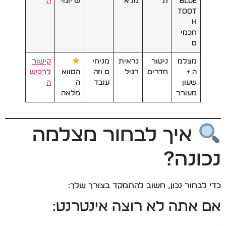
Blue
ת
מלא
ש יומי
ה
toot
h
חכמי
ם
מצלמ
ניטור
נראית
מניחי
קישור
ה +
חדרים
רגיל
ם וזה
הסווא
לרכיש
שעון
עובד
ה
ה
מעורר
מלאה
איך לבחור מצלמה
נכונה?
כדי לבחור נכון, חשוב להתמקד בצורך שלך:
אם אתה לא רוצה אינטרנט: