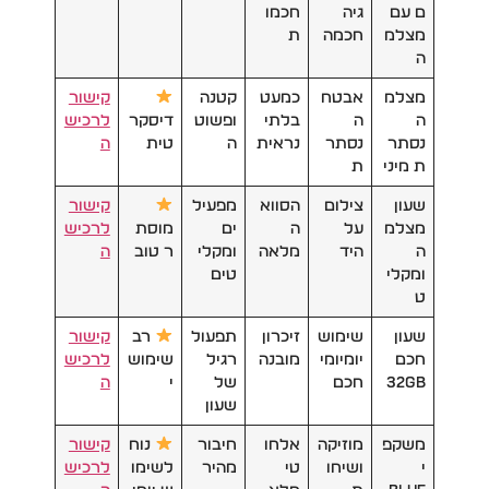
ם עם
גיה
חכמו
מצלמ
חכמה
ת
ה
מצלמ
אבטח
כמעט
קטנה
קישור
ה
ה
בלתי
ופשוט
דיסקר
לרכיש
נסתר
נסתר
נראית
ה
טית
ה
ת מיני
ת
שעון
צילום
הסווא
מפעיל
קישור
מצלמ
על
ה
ים
מוסת
לרכיש
ה
היד
מלאה
ומקלי
ר טוב
ה
ומקלי
טים
ט
שעון
שימוש
זיכרון
תפעול
רב
קישור
חכם
יומיומי
מובנה
רגיל
שימוש
לרכיש
32GB
חכם
של
י
ה
שעון
משקפ
מוזיקה
אלחו
חיבור
נוח
קישור
י
ושיחו
טי
מהיר
לשימו
לרכיש