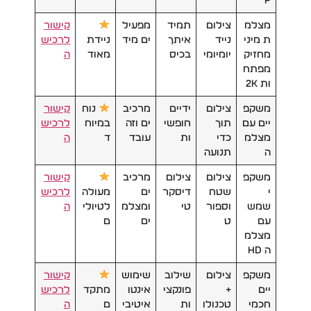
P
מצלמ
צילום
תמיד
מפעיל
קישור
ת מיני
נייד
איתך
ים מיד
ניידת
לרכיש
מחזיק
יומיומי
בכיס
מאוד
ה
מפתח
ות 2K
משקפ
צילום
ידיים
מרכיב
נוח
קישור
יים עם
תוך
חופשי
ים וזה
במיוח
לרכיש
מצלמ
כדי
ות
עובד
ד
ה
ה
תנועה
משקפ
צילום
צילום
מרכיב
קישור
י
שטח
דיסקר
ים
מעולה
לרכיש
שמש
וספור
טי
ומצלמ
לטיולי
ה
עם
ט
ים
ם
מצלמ
ה HD
משקפ
צילום
שילוב
שימוש
קישור
יים
+
פונקצי
אינטו
מתקד
לרכיש
חכמי
טכנולו
ות
איטיבי
ם
ה