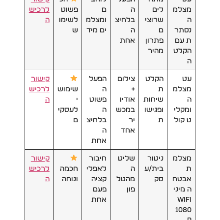
מצלמ
לים
ה
ם
פשוט
לרכיש
ה
שרוצי
בלחיצ
ומצלמ
לשימו
ה
נסתר
ם
ה
ים מיד
ש
ת עם
פתרון
אחת
הקלט
מהיר
ה
עט
הקלט
צילום
הפעל
קישור
מצלמ
ת
+
ה
שימוש
לרכיש
ה
שיחות
אודיו
פשוט
י
ה
ומקלי
ופגישו
במכש
ה
לעסקי
ט קול
ת
יר
בלחיצ
ם
אחד
ה
אחת
מצלמ
ניטור
שליט
חיבור
קישור
ת
בית/ע
ה
לאפלי
חכמה
לרכיש
אבטח
סק
מהטל
קציה
ונוחה
ה
ה מיני
פון
פעם
WiFi
אחת
1080