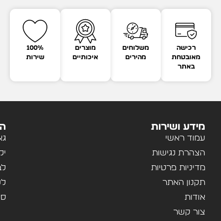
רכישה
משלוחים
מוצרים
100%
מאובטחת
מהירים
איכותיים
שירות
באתר
מידע ושירות
הק
עמוד ראשי
גא
הצהרת נגישות
יל
מדיניות פרטיות
לב
תקנון האתר
לנ
אודות
ספ
צור קשר