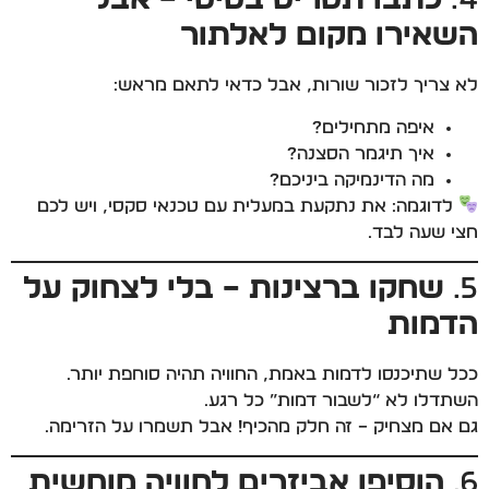
4.
כתבו תסריט בסיסי – אבל
השאירו מקום לאלתור
לא צריך לזכור שורות, אבל כדאי לתאם מראש:
איפה מתחילים?
איך תיגמר הסצנה?
מה הדינמיקה ביניכם?
לדוגמה: את נתקעת במעלית עם טכנאי סקסי, ויש לכם
חצי שעה לבד…
5.
שחקו ברצינות – בלי לצחוק על
הדמות
ככל שתיכנסו לדמות באמת, החוויה תהיה סוחפת יותר.
השתדלו לא “לשבור דמות” כל רגע.
גם אם מצחיק – זה חלק מהכיף! אבל תשמרו על הזרימה.
6.
הוסיפו אביזרים לחוויה מוחשית