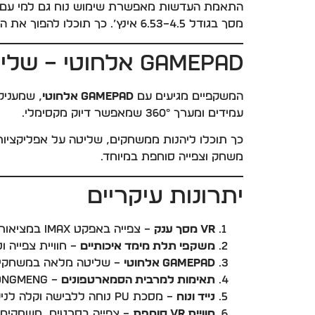
התאמת העדשות מאפשרת שימוש נוח גם למי עם קוצר ראייה, וניתן לכוונן את מר
מסך בגודל 4.5–6.53 אינץ’. כך תוכלו להפוך את הסמארטפון שלכם ל
Gamepad אלחוטי – שליטה מלאה במשחקי VR
המשקפיים מגיעים עם
Gamepad אלחוטי
, שמעניק
עמידים ומערך 360° שמאפשר דיוק מקסימלי.
כך תוכלו ליהנות ממשחקים, שליטה על אפליקציות VR או צפייה אינטראקטיבית בצורה נוחה, גם ביד אחת. השילוב
משחק וצפייה סוחפת במיוחד.
יתרונות עיקריים
VR מסך ענק
– צפייה באפקט IMAX במציאות מדומה.
משקפי תלת מימד איכותיים
– חוויית צפייה ו
Gamepad אלחוטי
– שליטה מלאה במשחקים וא
תאימות למרבית הסמארטפונים
– iPhone, Android, Huawei Hongmeng.
נייד ונוח
– מסכת PU נוחה ללבישה וקלה לניקוי.
חוויית VR סוחפת
– צפייה בסרטים, משחקים ואפליק