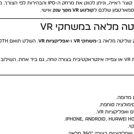
חק ה-IPD והבהירות לפי הצורך. משקפי ה-VR תואמים למרבית
קולנוע VR מסך ענק
אישי.
 שליטה מלאה ב-
משחקי VR
ו-
אפליקציות VR
 של
סימולציה סוחפת.
פליקציות VR.
ציות בצורה 360° מלאה.