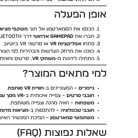
אופן הפעלה
הכנסו את הסמארטפון אל תוך
משקפי מציאות
חברו את
Gamepad אלחוטי
דרך Bluetooth.
פתחו
אפליקציות VR
או סרטוני VR ביוטיוב.
כווננו את מרחק העדשות והבהירות לפי הצורך
התחילו ליהנות מ-
משחקי VR
, סרטים וחוויות
למי מתאים המוצר?
גיימרים
– המעוניינים ב-
חוויית VR סוחפת
.
חובבי סרטים
– צפייה איכותית ב-
VR מסך ענק
משפחות
– חוויה מהנה וצפייה משותפת.
חובבי טכנולוגיה
– להתנסות ב-
מציאות מדומה D
משתמשי סמארטפון
– הפיכת המכשיר האישי
שאלות נפוצות (FAQ)