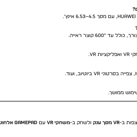
 600° קוצר ראייה.
VR.
פות ב-
VR מסך ענק
ולשחק ב-
משחקי VR
עם
Gamepad אלחוטי