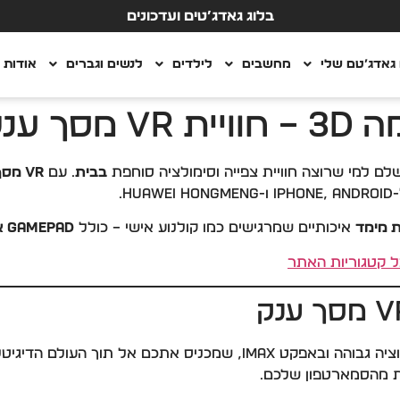
בלוג גאדג’טים ועדכונים
גאדג’טם שלי
מחשבים
לילדים
לנשים וגברים
אודות
ק בבית
לם למי שרוצה חוויית צפייה וסימולציה סוחפת
בבית
. עם
VR מסך ענק
.
 מימד
איכותיים שמרגישים כמו קולנוע אישי – כולל
Gamepad אלחוטי
תכם אל תוך העולם הדיגיטלי. תוכלו ליהנות מ-
 מהסמארטפון שלכם.