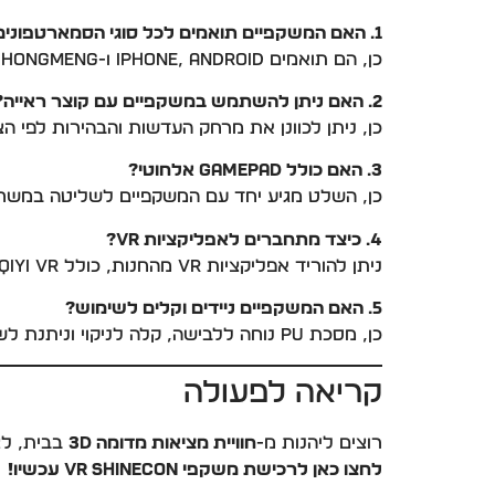
1. האם המשקפיים תואמים לכל סוגי הסמארטפונים?
כן, הם תואמים iPhone, Android ו-Huawei Hongmeng, עם מסך 4.5–6.53 אינץ’.
2. האם ניתן להשתמש במשקפיים עם קוצר ראייה?
כן, ניתן לכוונן את מרחק העדשות והבהירות לפי הצורך, כולל עד
3. האם כולל Gamepad אלחוטי?
כן, השלט מגיע יחד עם המשקפיים לשליטה במשחקי VR ואפליקציות 
4. כיצד מתחברים לאפליקציות VR?
ניתן להוריד אפליקציות VR מהחנות, כולל iQIYI VR, צפייה בסרטוני VR ביוטיוב, ועוד.
5. האם המשקפיים ניידים וקלים לשימוש?
כן, מסכת PU נוחה ללבישה, קלה לניקוי וניתנת לשימוש ממושך.
קריאה לפעולה
רוצים ליהנות מ-
חוויית מציאות מדומה 3D
בבית, לצ
לחצו כאן לרכישת משקפי VR Shinecon עכשיו!