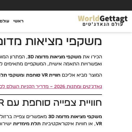
ראשי
עולם 
משקפי מציאות מדומה 3D – חוויית VR מסך ענ
הכירו את
משקפי מציאות מדומה 3D
, הפתרון המוש
ואפשרויות התאמה אישית, המשקפיים מתאימים ל-iPhone, Android ו-Huawei Hongmeng
המוצר מביא אליכם
חוויית VR סוחפת
ו
משקפי תלת
גאדג’טים ומתנות 2026 – מדריך הקניות השלם לכל קטגוריות האתר
חוויית צפייה סוחפת עם VR מסך ענק
משקפי מציאות מדומה 3D
מאפשרים צפייה ברזולוציה גבוהה ובאפקט IMAX, שמכניס א
VR
, או חוויות אינטראקטיביות
תלת מימדיות
ישירות