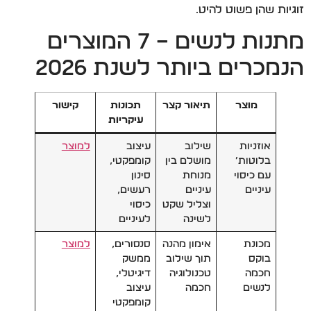
זוגיות שהן פשוט להיט.
מתנות לנשים – 7 המוצרים
הנמכרים ביותר לשנת 2026
מוצר
תיאור קצר
תכונות
קישור
עיקריות
אוזניות
שילוב
עיצוב
למוצר
בלוטות’
מושלם בין
קומפקטי,
עם כיסוי
מנוחת
סינון
עיניים
עיניים
רעשים,
וצליל שקט
כיסוי
לשינה
לעיניים
מכונת
אימון מהנה
סנסורים,
למוצר
בוקס
תוך שילוב
ממשק
חכמה
טכנולוגיה
דיגיטלי,
לנשים
חכמה
עיצוב
קומפקטי