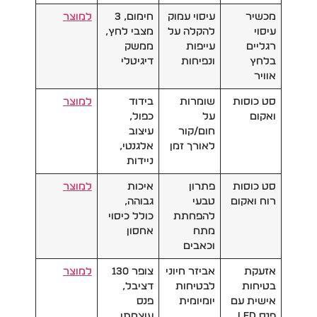
מכשיר
עיסוי עמוק
חימום, 3
למוצר
עיסוי
להקלה על
מצבי לחץ,
רגליים
עייפות
ממשק
בלחץ
ונפיחות
דיגיטלי
אוויר
סט כוסות
שומרות
בידוד
למוצר
ואקום
על
כפול,
חום/קור
עיצוב
לאורך זמן
אלגנטי,
ניידות
סט כוסות
פתרון
איכות
למוצר
רוח ואקום
טבעי
גבוהה,
להפחתת
כולל כיסוי
מתח
אחסון
וכאבים
אזעקת
אביזר חיוני
צופר 130
למוצר
בטיחות
לבטיחות
דציבל,
אישית עם
יומיומית
פנס
פנס LED
עוצמתי,