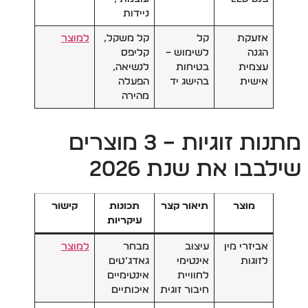
ניידות
אזעקת
קל
קל משקל,
למוצר
הגנה
לשימוש –
קליפס
עצמית
בטיחות
לנשיאה,
אישית
בהישג יד
הפעלה
מהירה
מתנות זוגיות – 3 מוצרים
שילבבו את שנת 2026
מוצר
תיאור קצר
תכונות
קישור
עיקריות
אביזרי מין
עיצוב
מבחר
למוצר
לזוגות
אינטימי
גאדג’טים
לחוויית
אינטימיים
חיבור זוגית
איכותיים