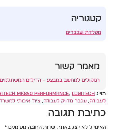
קטגוריה
מקלדת ועכברים
מאמר קשור
רמקולים למחשב במבצע – הדילים המשתלמים ביות
תוייג
Logitech פרימיום
,
gitech MK850 Performance
לעבודה
,
עכבר מדויק לעבודה
,
ציוד איכותי למשרד
כתיבת תגובה
האימייל לא יוצג באתר.
שדות החובה מסומנים
*