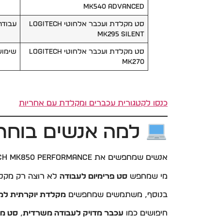
MK540 Advanced
סט מקלדת ועכבר אלחוטי Logitech
עבודה
MK295 Silent
סט מקלדת ועכבר אלחוטי Logitech
שימוש
MK270
כנסו לקטגורית עכברים ומקלדת עם אחריות
למה אנשים בוחרים דווקא 50
אנשים שמחפשים את Logitech MK850 Performance בדרך כלל כבר מבינים שציוד עבודה משפיע ישירות על איכות היום שלהם.
מי שמחפש
סט פרימיום לעבודה
לא רוצה רק מקלדת
בנוסף, משתמשים שמחפשים
מקלדת יוקרתית ל
חיפושים כמו
עכבר מדויק לעבודה משרדית
,
סט מ