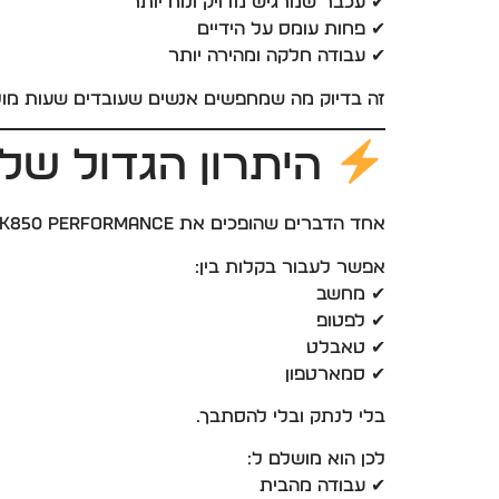
✔ עכבר שמרגיש מדויק ונוח יותר
✔ פחות עומס על הידיים
✔ עבודה חלקה ומהירה יותר
זה בדיוק מה שמחפשים אנשים שעובדים שעות מו
היתרון הגדול של MK850
אחד הדברים שהופכים את Logitech MK850 Performance לסט פרימיום אמיתי הוא האפשרות לעבוד עם כמה מכשירים במקביל.
אפשר לעבור בקלות בין:
✔ מחשב
✔ לפטופ
✔ טאבלט
✔ סמארטפון
בלי לנתק ובלי להסתבך.
לכן הוא מושלם ל:
✔ עבודה מהבית