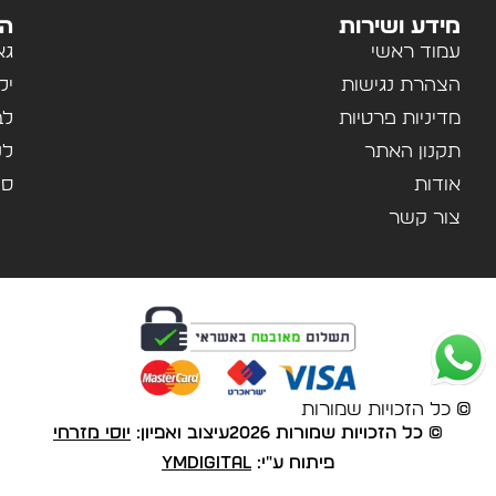
מידע ושירות
הק
עמוד ראשי
גא
הצהרת נגישות
יל
מדיניות פרטיות
לב
תקנון האתר
לנ
אודות
ספ
צור קשר
© כל הזכויות שמורות
© כל הזכויות שמורות 2026
עיצוב ואפיון:
יוסי מזרחי
פיתוח ע"י:
YMDigital