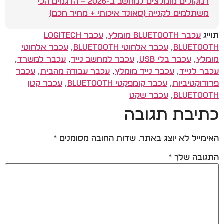
רמקולים מומלצים למחשב ב-2026 – הדגמים הכי
משתלמים לקנייה (סאונד איכותי + מחיר חכם)
תוייג
עכבר Bluetooth מומלץ
,
עכבר Logitech
Bluetooth
,
עכבר אלחוטי Bluetooth
,
עכבר אלחוטי
מומלץ
,
עכבר בלי USB
,
עכבר למחשב נייד
,
עכבר למשרד
,
עכבר לנייד
,
עכבר נייד מומלץ
,
עכבר עבודה מהבית
,
עכבר
פרודוקטיביות
,
עכבר קומפקטי Bluetooth
,
עכבר קטן
Bluetooth
,
עכבר שקט
כתיבת תגובה
האימייל לא יוצג באתר.
שדות החובה מסומנים
*
התגובה שלך
*