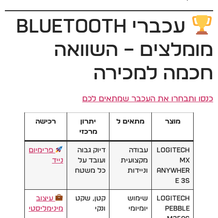
עכברי Bluetooth
מומלצים – השוואה
חכמה למכירה
כנסו ותבחרו את העכבר שמתאים לכם
מוצר
מתאים ל
יתרון
רכישה
מרכזי
Logitech
עבודה
דיוק גבוה
פרימיום
MX
מקצועית
ועובד על
נייד
Anywher
וניידות
כל משטח
e 3S
Logitech
שימוש
קטן, שקט
עיצוב
Pebble
יומיומי
ונקי
מינימליסטי