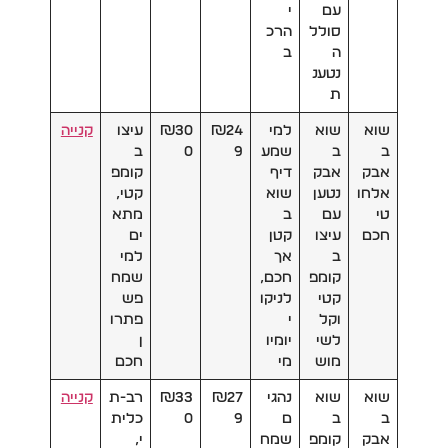
עם
י
סולל
הרכ
ה
ב
נטענ
ת
שוא
שוא
למי
₪24
₪30
עיצו
קנייה
ב
ב
שמע
9
0
ב
אבק
אבק
דיף
קומפ
אלחו
נטען
שוא
קטי,
טי
עם
ב
מתא
חכם
עיצו
קטן
ים
ב
אך
למי
קומפ
חכם,
שמח
קטי
לניקו
פש
וקל
י
פתרו
לשי
יומיו
ן
מוש
מי
חכם
שוא
שוא
נהגי
₪27
₪33
רב-ת
קנייה
ב
ב
ם
9
0
כלית
אבק
קומפ
שמח
י,