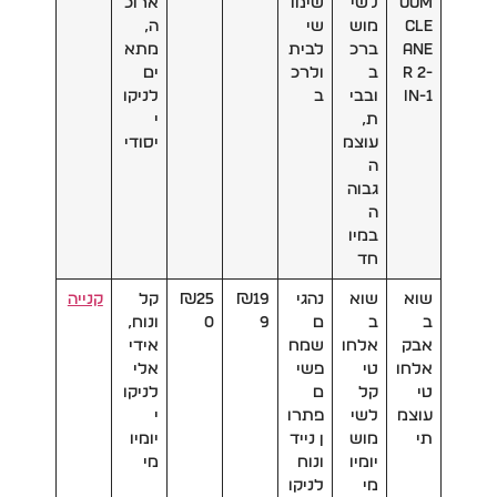
uum
לשי
שימו
ארוכ
Cle
מוש
שי
ה,
ane
ברכ
לבית
מתא
r 2-
ב
ולרכ
ים
in-1
ובבי
ב
לניקו
ת,
י
עוצמ
יסודי
ה
גבוה
ה
במיו
חד
שוא
שוא
נהגי
₪19
₪25
קל
קנייה
ב
ב
ם
9
0
ונוח,
אבק
אלחו
שמח
אידי
אלחו
טי
פשי
אלי
טי
קל
ם
לניקו
עוצמ
לשי
פתרו
י
תי
מוש
ן נייד
יומיו
יומיו
ונוח
מי
מי
לניקו