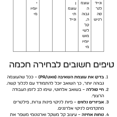
ונייד
עוצמ
ן
י
לגר
ה
עוצמ
יומיו
סה
גבוה
תי
מי
רגיש
ה,
ונייד
קל
לשי
מוש
יומיו
מי
טיפים חשובים לבחירה חכמה
בדקו את עוצמת השאיבה (וואט/PA)
– ככל שהעוצמה
גבוהה יותר, כך השואב יוכל להתמודד עם לכלוך קשה.
חיי סוללה
– בשואב אלחוטי, שימו לב לזמן העבודה
הרצוף.
אביזרים נלווים
– פיות לניקוי פינות צרות, פילטרים
מתקדמים לניקוי אלרגנים.
נוחות אחיזה
– עיצוב קל משקל וארגונומי משפר את