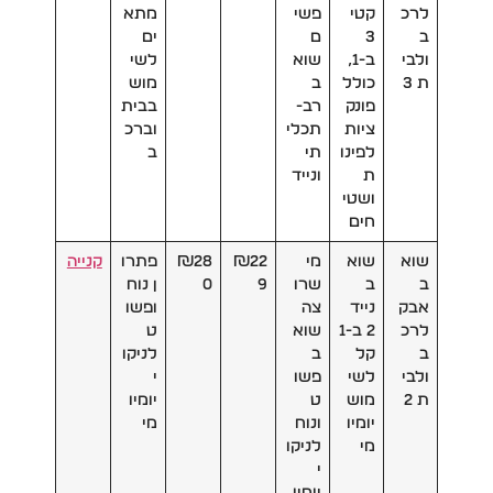
לרכ
קטי
פשי
מתא
ב
3
ם
ים
ולבי
ב-1,
שוא
לשי
ת 3
כולל
ב
מוש
פונק
רב-
בבית
ציות
תכלי
וברכ
לפינו
תי
ב
ת
ונייד
ושטי
חים
שוא
שוא
מי
₪22
₪28
פתרו
קנייה
ב
ב
שרו
9
0
ן נוח
אבק
נייד
צה
ופשו
לרכ
2 ב-1
שוא
ט
ב
קל
ב
לניקו
ולבי
לשי
פשו
י
ת 2
מוש
ט
יומיו
יומיו
ונוח
מי
מי
לניקו
י
יומיו