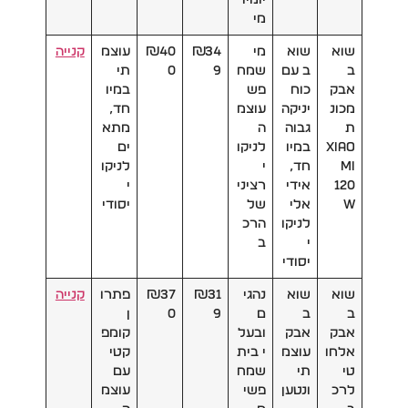
מי
שוא
שוא
מי
₪34
₪40
עוצמ
קנייה
ב
ב עם
שמח
9
0
תי
אבק
כוח
פש
במיו
מכונ
יניקה
עוצמ
חד,
ת
גבוה
ה
מתא
Xiao
במיו
לניקו
ים
mi
חד,
י
לניקו
120
אידי
רציני
י
W
אלי
של
יסודי
לניקו
הרכ
י
ב
יסודי
שוא
שוא
נהגי
₪31
₪37
פתרו
קנייה
ב
ב
ם
9
0
ן
אבק
אבק
ובעל
קומפ
אלחו
עוצמ
י בית
קטי
טי
תי
שמח
עם
לרכ
ונטען
פשי
עוצמ