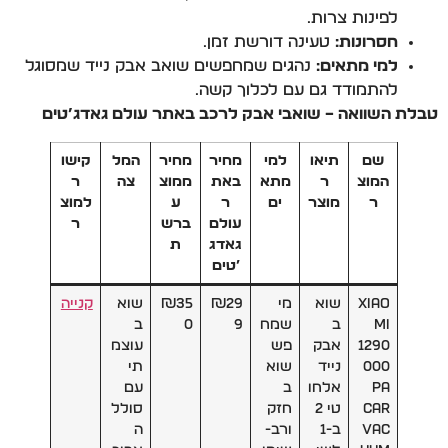
לפינות צרות.
חסרונות:
טעינה דורשת זמן.
למי מתאים:
נהגים שמחפשים שואב אבק נייד שמסוגל
להתמודד גם עם לכלוך קשה.
טבלת השוואה – שואבי אבק לרכב באתר עולם גאדג’טים
שם
תיאו
למי
מחיר
מחיר
המל
קישו
המוצ
ר
מתא
באת
ממוצ
צה
ר
ר
מוצר
ים
ר
ע
למוצ
עולם
ברש
ר
גאדג
ת
’טים
Xiao
שוא
מי
₪29
₪35
שוא
קנייה
mi
ב
שמח
9
0
ב
1290
אבק
פש
עוצמ
000
נייד
שוא
תי
PA
אלחו
ב
עם
Car
טי 2
חזק
סולל
Vac
ב-1
ורב-
ה