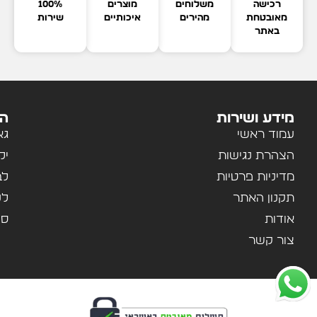
רכישה
משלוחים
מוצרים
100%
מאובטחת
מהירים
איכותיים
שירות
באתר
מידע ושירות
הק
עמוד ראשי
גא
הצהרת נגישות
יל
מדיניות פרטיות
לב
תקנון האתר
לנ
אודות
ספ
צור קשר