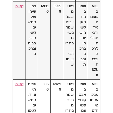
שוא
שוא
נהגי
₪25
₪31
רב-
קנייה
ב
ב
ם
9
0
שימו
עוצמ
נייד
ובעל
שי,
תי
חזק
י בית
מתא
נייד
לשי
שמח
ים
ורב-
מוש
פשי
לשי
תכלי
יומיו
ם
מוש
תי
מי
פתרו
בבית
לרכ
ברכ
ן
וברכ
ב
ב
רב-
ב
ולבי
ובבי
שימו
ת
ת
שי
SZU
K
שוא
שוא
נהגי
₪29
₪35
עוצמ
קנייה
ב
ב
ם
9
0
תי
אבק
אבק
שמח
ונייד,
אלחו
קומפ
פשי
מתא
טי
קטי
ם
ים
חזק
עם
פתרו
לניקו