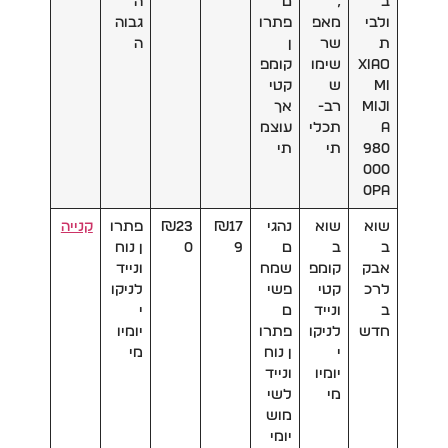
ב
,
ם
ה
ולבי
מאפ
פתרו
גבוה
ת
שר
ן
ה
Xiao
שימו
קומפ
mi
ש
קטי
Miji
רב-
אך
a
תכלי
עוצמ
980
תי
תי
000
0PA
שוא
שוא
נהגי
₪17
₪23
פתרו
קנייה
ב
ב
ם
9
0
ן נוח
אבק
קומפ
שמח
ונייד
לרכ
קטי
פשי
לניקו
ב
ונייד
ם
י
חדש
לניקו
פתרו
יומיו
י
ן נוח
מי
יומיו
ונייד
מי
לשי
מוש
יומי