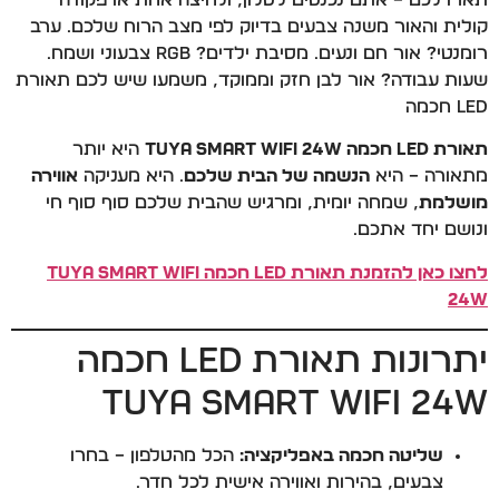
תארו לכם – אתם נכנסים לסלון, ולחיצה אחת או פקודה
קולית והאור משנה צבעים בדיוק לפי מצב הרוח שלכם. ערב
רומנטי? אור חם ונעים. מסיבת ילדים? RGB צבעוני ושמח.
שעות עבודה? אור לבן חזק וממוקד, משמעו שיש לכם תאורת
LED חכמה
תאורת LED חכמה Tuya Smart WiFi 24W
היא יותר
מתאורה – היא
הנשמה של הבית שלכם
. היא מעניקה
אווירה
מושלמת
, שמחה יומית, ומרגיש שהבית שלכם סוף סוף חי
ונושם יחד אתכם.
לחצו כאן להזמנת תאורת LED חכמה Tuya Smart WiFi
24W
יתרונות תאורת LED חכמה
Tuya Smart WiFi 24W
שליטה חכמה באפליקציה:
הכל מהטלפון – בחרו
צבעים, בהירות ואווירה אישית לכל חדר.