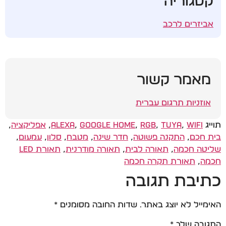
קטגוריה
אביזרים לרכב
מאמר קשור
אוזניות תרגום עברית
תוייג
WiFi
,
Tuya
,
RGB
,
Google Home
,
Alexa
,
אפליקציה
,
בית חכם
,
התקנה פשוטה
,
חדר שינה
,
מטבח
,
סלון
,
עמעום
,
שליטה חכמה
,
תאורה לבית
,
תאורה מודרנית
,
תאורת LED
חכמה
,
תאורת תקרה חכמה
כתיבת תגובה
האימייל לא יוצג באתר.
שדות החובה מסומנים
*
התגובה שלך
*