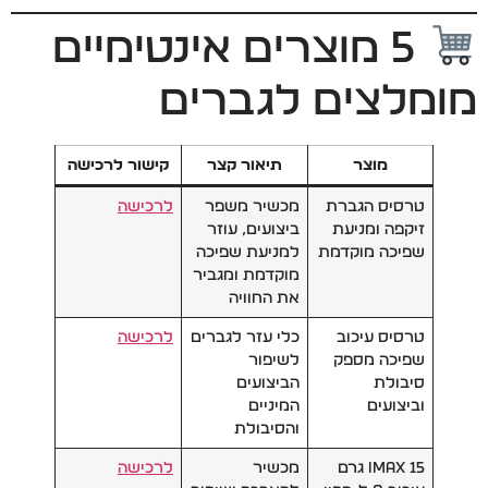
5 מוצרים אינטימיים
מומלצים לגברים
מוצר
תיאור קצר
קישור לרכישה
טרסיס הגברת
מכשיר משפר
לרכישה
זיקפה ומניעת
ביצועים, עוזר
שפיכה מוקדמת
למניעת שפיכה
מוקדמת ומגביר
את החוויה
טרסיס עיכוב
כלי עזר לגברים
לרכישה
שפיכה מספק
לשיפור
סיבולת
הביצועים
וביצועים
המיניים
והסיבולת
IMAX 15 גרם
מכשיר
לרכ
י
שה