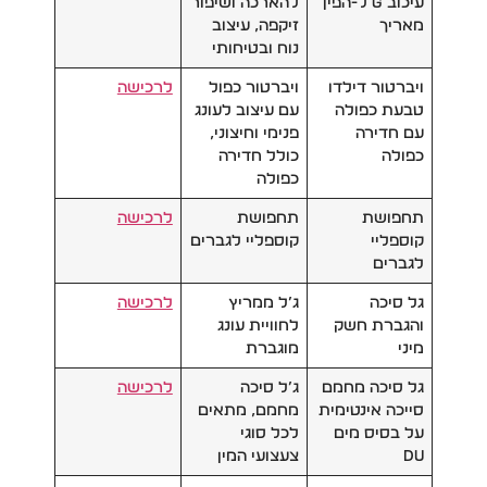
עיכוב G ל-הפין
להארכה ושיפור
מאריך
זיקפה, עיצוב
נוח ובטיחותי
ויברטור דילדו
ויברטור כפול
לרכישה
טבעת כפולה
עם עיצוב לעונג
עם חדירה
פנימי וחיצוני,
כפולה
כולל חדירה
כפולה
תחפושת
תחפושת
לרכישה
קוספליי
קוספליי לגברים
לגברים
גל סיכה
ג’ל ממריץ
לרכישה
והגברת חשק
לחוויית עונג
מיני
מוגברת
גל סיכה מחמם
ג’ל סיכה
לרכישה
סייכה אינטימית
מחמם, מתאים
על בסיס מים
לכל סוגי
DU
צעצועי המין