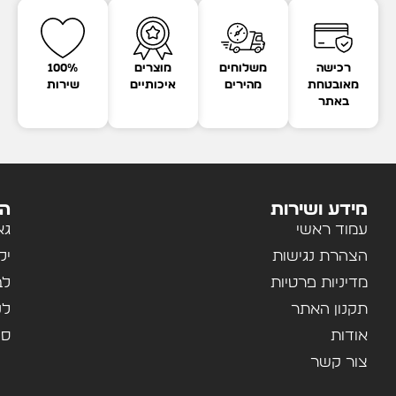
רכישה
משלוחים
מוצרים
100%
מאובטחת
מהירים
איכותיים
שירות
באתר
מידע ושירות
הק
עמוד ראשי
גא
הצהרת נגישות
יל
מדיניות פרטיות
לב
תקנון האתר
לנ
אודות
ספ
צור קשר