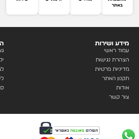
באתר
מידע ושירות
הק
עמוד ראשי
גא
הצהרת נגישות
יל
מדיניות פרטיות
לב
תקנון האתר
לנ
אודות
ספ
צור קשר