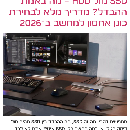
SSD מול HDD – מה באמת
ההבדל? מדריך מלא לבחירת
כונן אחסון למחשב ב־2026
מחפשים להבין מה זה SSD, מה ההבדל בין SSD מהיר מול
דיסק רגיל, או למה מחשב בלי SSD איטי? אתם לא לבד.