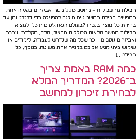
חבילת מחשב נייח – מחשב כולל מסך ואביזרים בקנייה אחת
מחפשים חבילת מחשב נייח מוכנה להפעלה בלי לבזבז זמן על
בחירת כל מוצר בנפרד?בעולם הגאדג’טים תוכלו למצוא
חבילות מחשב מלאות הכוללות מחשב, מסך, מקלדת, עכבר
ואביזרים נוספים – כך שכל מה שנדרש לעבודה, לימודים או
שימוש ביתי מגיע אליכם בקנייה אחת פשוטה. בנוסף, כל
חבילה […]
כמה RAM באמת צריך
ב־2026? המדריך המלא
לבחירת זיכרון למחשב