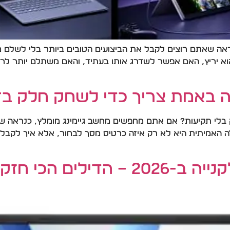
פשים מחשב גיימינג עד 5000 ₪, כנראה שאתם רוצים לקבל את הביצועים הטובים בי
א יריץ, האם אפשר לשדרג אותו בעתיד, והאם משתלם יותר לרכ
באמת צריך כדי לשחק חלק ב־2026?
 בלי תקיעות? אם אתם מחפשים מחשב גיימינג מומלץ, כנראה שכ
ה האמיתית היא לא רק איזה כרטיס מסך לבחור, אלא איך לקבל ח
י חזקים לגיימרים