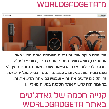
מ־WorldGadgeta
זול עולה ביוקר אולי זה נראה משתלם: אתה גולש באלי
אקספרס, מוצא מוצר במחיר זול במיוחד, מוסיף לעגלה
ומחכה למשלוח. אבל המציאות שונה מאוד. הזמנות מסין לא
פעם מסתיימות באכזבה, עצבים, והפסד כסף. גוגל יודע את
זה, הקונים יודעים את זה – ועכשיו גם אתה תדע את זה.
במאמר הזה נחשוף אתה הסכנה בקנייה מאלי […]
קנייה חכמה של גאדג’טים
באתר WorldGadgeta