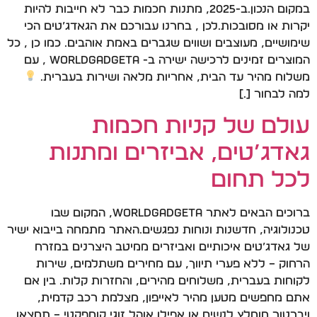
במקום הנכון.ב-2025, מתנות חכמות כבר לא חייבות להיות
יקרות או מסובכות.לכן , בחרנו עבורכם את הגאדג’טים הכי
שימושיים, מעוצבים ושווים שגברים באמת אוהבים. כמו כן , כל
המוצרים זמינים לרכישה ישירה ב- WorldGadgeta , עם
משלוח מהיר עד הבית, אחריות מלאה ושירות בעברית.
למה לבחור […]
עולם של קניות חכמות
גאדג’טים, אביזרים ומתנות
לכל תחום
ברוכים הבאים לאתר WorldGadgeta, המקום שבו
טכנולוגיה, חדשנות ונוחות נפגשים.האתר מתמחה בייבוא ישיר
של גאדג’טים איכותיים ואביזרים ממיטב היצרנים במזרח
הרחוק – ללא פערי תיווך, עם מחירים משתלמים, שירות
לקוחות בעברית, משלוחים מהירים, והחזרות קלות. בין אם
אתם מחפשים מטען מהיר לאייפון, מצלמת רכב קדמית,
ויברטור מומלץ לנשים או אפילו אוהל זוגי קומפקטי – תמצאו