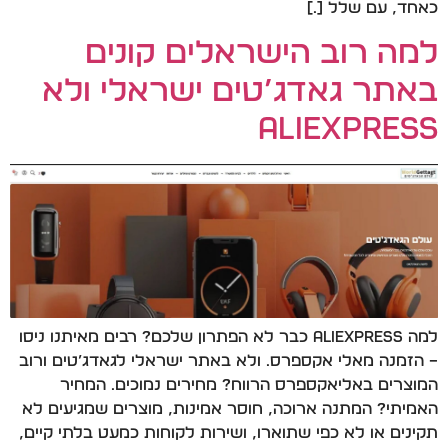
כאחד, עם שלל […]
למה רוב הישראלים קונים
באתר גאדג’טים ישראלי ולא
AliExpress
למה AliExpress כבר לא הפתרון שלכם? רבים מאיתנו ניסו
– הזמנה מאלי אקספרס. ולא באתר ישראלי לגאדג’טים ורוב
המוצרים באליאקספרס הרווח? מחירים נמוכים. המחיר
האמיתי? המתנה ארוכה, חוסר אמינות, מוצרים שמגיעים לא
תקינים או לא כפי שתוארו, ושירות לקוחות כמעט בלתי קיים,