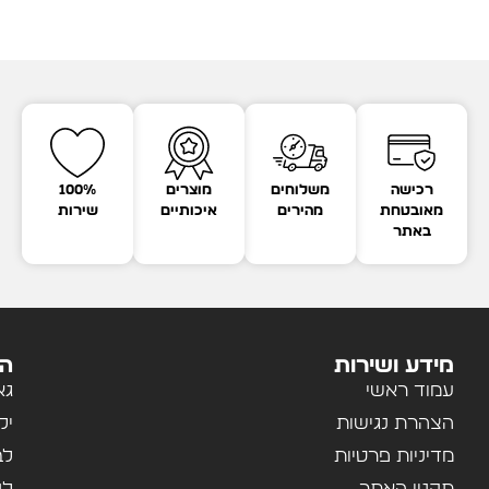
רכישה
משלוחים
מוצרים
100%
מאובטחת
מהירים
איכותיים
שירות
באתר
מידע ושירות
הק
עמוד ראשי
גא
הצהרת נגישות
יל
מדיניות פרטיות
לב
תקנון האתר
לנ