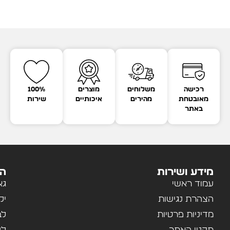
רכישה
משלוחים
מוצרים
100%
מאובטחת
מהירים
איכותיים
שירות
באתר
מידע ושירות
הק
עמוד ראשי
גא
הצהרת נגישות
יל
מדיניות פרטיות
לב
תקנון האתר
לנ