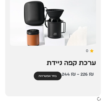
0
ערכת קפה ניידת
244
₪
–
226
₪
בחר אפשרויות