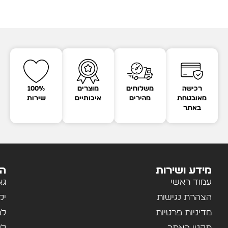
רכישה
משלוחים
מוצרים
100%
מאובטחת
מהירים
איכותיים
שירות
באתר
מידע ושירות
הק
עמוד ראשי
גא
הצהרת נגישות
יל
מדיניות פרטיות
לב
תקנון האתר
לנ