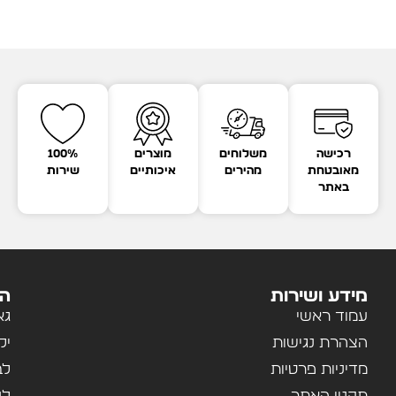
רכישה
משלוחים
מוצרים
100%
מאובטחת
מהירים
איכותיים
שירות
באתר
מידע ושירות
הק
עמוד ראשי
גא
הצהרת נגישות
יל
מדיניות פרטיות
לב
תקנון האתר
לנ