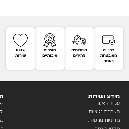
רכישה
משלוחים
מוצרים
100%
מאובטחת
מהירים
איכותיים
שירות
באתר
מידע ושירות
הק
עמוד ראשי
גא
הצהרת נגישות
יל
מדיניות פרטיות
לב
תקנון האתר
לנ