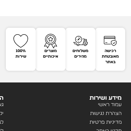
רכישה
משלוחים
מוצרים
100%
מאובטחת
מהירים
איכותיים
שירות
באתר
מידע ושירות
הק
עמוד ראשי
גא
הצהרת נגישות
יל
מדיניות פרטיות
לב
תקנון האתר
לנ