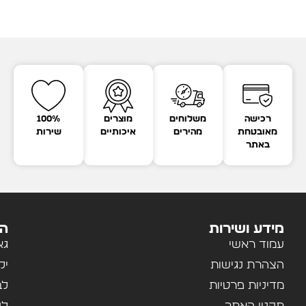
רכישה
משלוחים
מוצרים
100%
מאובטחת
מהירים
איכותיים
שירות
באתר
מידע ושירות
הק
עמוד ראשי
גא
הצהרת נגישות
יל
מדיניות פרטיות
לב
תקנון האתר
לנ