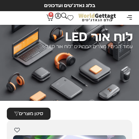
בלוג גאדג’טים ועדכונים
0
לוח אור LED
עמוד הבית
/ מוצרים המתויגים “לוח אור LED”
סינון מוצרים