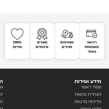
רכישה
משלוחים
מוצרים
100%
מאובטחת
מהירים
איכותיים
שירות
באתר
מידע ושירות
הק
עמוד ראשי
גא
הצהרת נגישות
יל
מדיניות פרטיות
לב
תקנון האתר
לנ