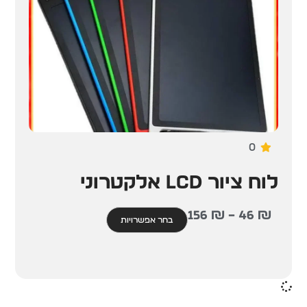
0
לוח ציור LCD אלקטרוני
156
₪
–
46
₪
בחר אפשרויות