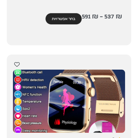
591
₪
–
537
₪
בחר אפשרויות