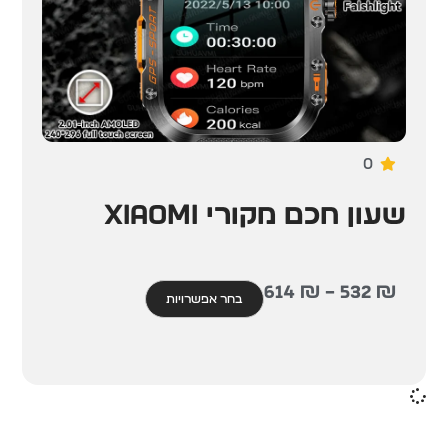
0
שעון חכם מקורי XIAOMI
614
₪
–
532
₪
בחר אפשרויות