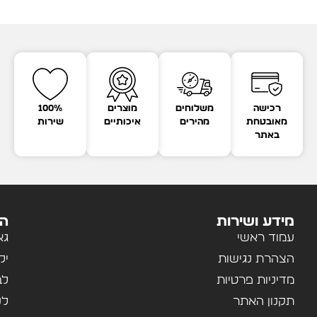
רכישה
משלוחים
מוצרים
100%
מאובטחת
מהירים
איכותיים
שירות
באתר
מידע ושירות
הק
עמוד ראשי
גא
הצהרת נגישות
יל
מדיניות פרטיות
לב
תקנון האתר
לנ