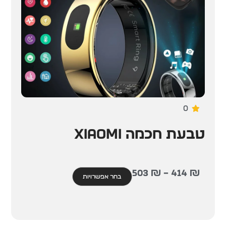
0
טבעת חכמה Xiaomi
503
₪
–
414
₪
בחר אפשרויות