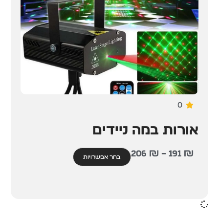
0
אורות במה ניידים
206
₪
–
191
₪
בחר אפשרויות