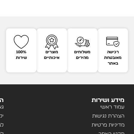
רכישה
משלוחים
מוצרים
100%
מאובטחת
מהירים
איכותיים
שירות
באתר
מידע ושירות
הק
עמוד ראשי
גא
הצהרת נגישות
יל
מדיניות פרטיות
לב
תקנון האתר
לנ