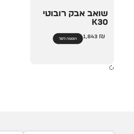
שואב אבק רובוטי
K30
1,843
₪
הוספה לסל