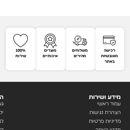
רכישה
משלוחים
מוצרים
100%
מאובטחת
מהירים
איכותיים
שירות
באתר
מידע ושירות
הק
עמוד ראשי
גא
הצהרת נגישות
יל
מדיניות פרטיות
לב
תקנון האתר
לנ