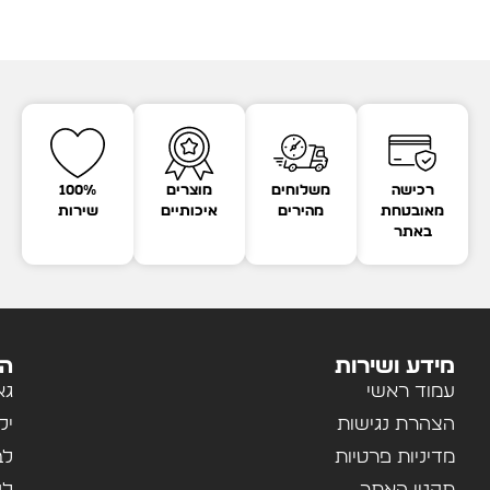
רכישה
משלוחים
מוצרים
100%
מאובטחת
מהירים
איכותיים
שירות
באתר
מידע ושירות
הק
עמוד ראשי
גא
הצהרת נגישות
יל
מדיניות פרטיות
לב
תקנון האתר
לנ