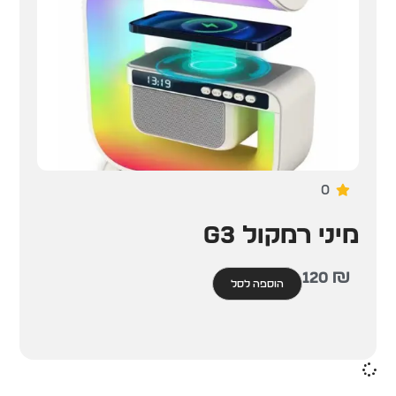
0
מיני רמקול G3
120
₪
הוספה לסל