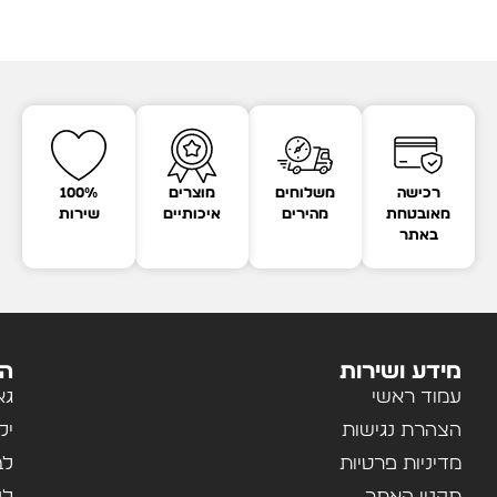
רכישה
משלוחים
מוצרים
100%
מאובטחת
מהירים
איכותיים
שירות
באתר
מידע ושירות
הק
עמוד ראשי
גא
הצהרת נגישות
יל
מדיניות פרטיות
לב
תקנון האתר
לנ