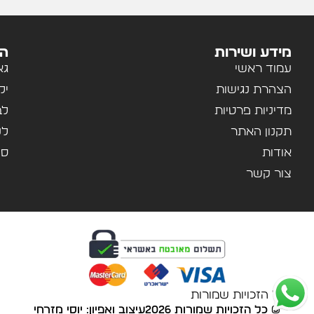
מידע ושירות
הק
עמוד ראשי
גא
הצהרת נגישות
יל
מדיניות פרטיות
לב
תקנון האתר
לנ
אודות
ספ
צור קשר
© כל הזכויות שמורות
© כל הזכויות שמורות 2026
עיצוב ואפיון:
יוסי מזרחי