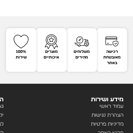
רכישה
משלוחים
מוצרים
100%
מאובטחת
מהירים
איכותיים
שירות
באתר
מידע ושירות
הק
עמוד ראשי
גא
הצהרת נגישות
יל
מדיניות פרטיות
לב
תקנון האתר
לנ