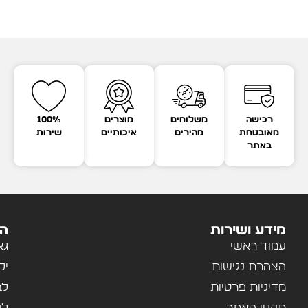
רכישה
משלוחים
מוצרים
100%
מאובטחת
מהירים
איכותיים
שירות
באתר
מידע ושירות
הק
עמוד ראשי
גא
הצהרת נגישות
יל
מדיניות פרטיות
לב
תקנון האתר
לנ