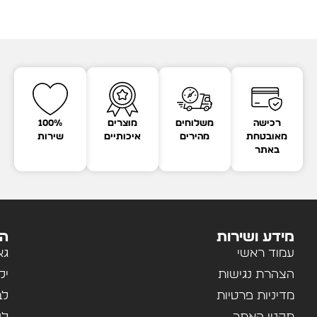
רכישה
משלוחים
מוצרים
100%
מאובטחת
מהירים
איכותיים
שירות
באתר
מידע ושירות
הק
עמוד ראשי
גא
הצהרת נגישות
יל
מדיניות פרטיות
לב
תקנון האתר
לנ