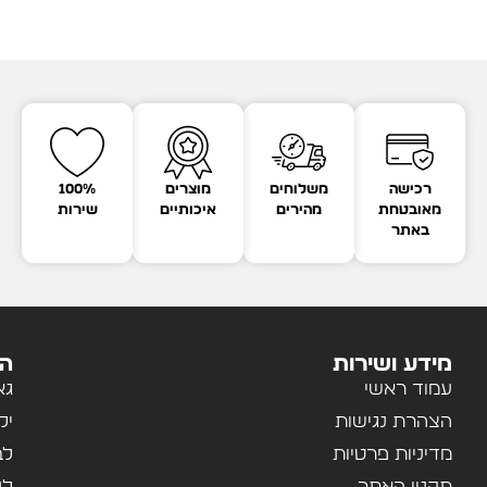
רכישה
משלוחים
מוצרים
100%
מאובטחת
מהירים
איכותיים
שירות
באתר
מידע ושירות
הק
עמוד ראשי
גא
הצהרת נגישות
יל
מדיניות פרטיות
לב
תקנון האתר
לנ