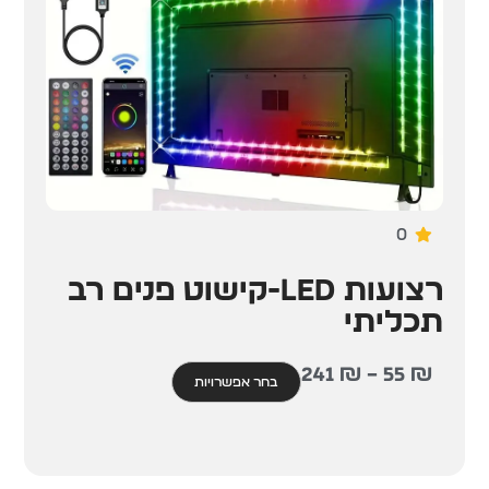
0
רצועות LED-קישוט פנים רב
תכליתי
241
₪
–
55
₪
בחר אפשרויות