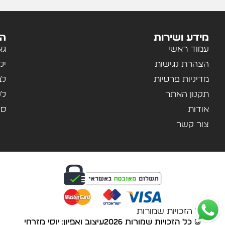
מידע ושירות
הק
עמוד ראשי
גא
הצהרת נגישות
יל
מדיניות פרטיות
לב
תקנון האתר
לנ
אודות
ספ
צור קשר
© כל הזכויות שמורות
© כל הזכויות שמורות 2026
עיצוב ואפיון:
יוסי מזרחי